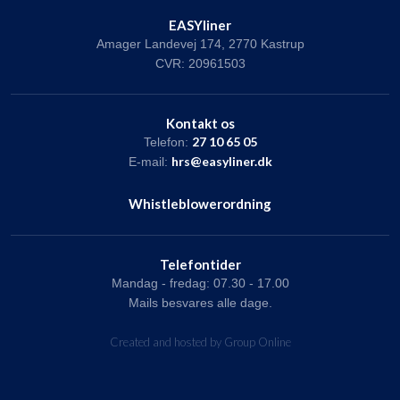
EASYliner
Amager Landevej 174, 2770 Kastrup
CVR: 20961503
Kontakt os
27 10 65 05
Telefon:
hrs@easyliner.dk
E-mail:
Whistleblowerordning​
Telefontider
Mandag - fredag: 07.30 - 17.00
Mails besvares alle dage.
Created and hosted by Group Online